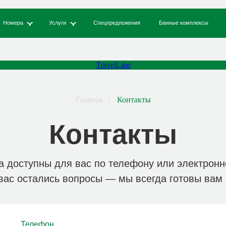
ню
Услуги
Спецпредложения
Банные комплексы
Ресторан
Конт
TravelLine
ОБ ОТЕЛЕ
УСЛУГИ
РЕСТОРА
Главная
/
Контакты
Контакты
+7 931 105-90-78
айкальск,
 Красный Ключ, д. 93
а доступны для вас по телефону или электронн
вас остались вопросы — мы всегда готовы вам
Телефон