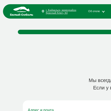
бургер ме
г. Байкальск, микрорайон
Об отеле
Номера
Красный Ключ, 93
ГЛАВНАЯ
НОМЕРА
ОТЗЫВЫ
КОТТЕДЖИ
г. Б
мкр.
Мы всегд
Если у 
Адрес и почта