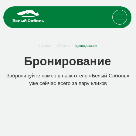
ГЛАВНАЯ
УСЛУГИ
ОБ ОТЕЛЕ
СПЕЦПРЕДЛОЖЕНИЯ
Бронирование
Главная
/
Об отеле
/
Бронирование
БАННЫЙ КОМПЛЕКС
НОМЕРА
Забронируйте номер в парк-отеле «Белый Соболь»
уже сейчас всего за пару кликов
РЕСТОРАН
КОТТЕДЖИ
ОТЗЫВЫ
КОНТАКТЫ
г. Байкальск,
мкр. Красный Ключ, д. 93
Бронировать